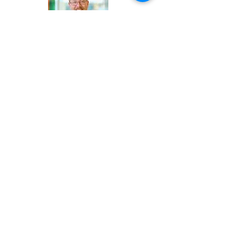
Eric ist derzeit der Chief Operating
Officer bei
Loci
. Bei Loci überwacht er
alle Aspekte des täglichen
Geschäftsbetriebs dieses schnell
wachsenden
Technologieunternehmens. Er ist
verantwortlich für die Zusammenarbeit
mit dem Führungsteam im gesamten
Unternehmen, um die Vision des CEO
umzusetzen. Er arbeitet hart daran,
qualitativ hochwertige, gleichbleibende
Produktivität und erfolgreiche Strategien
zu entwickeln, um die Ziele von Loci zu