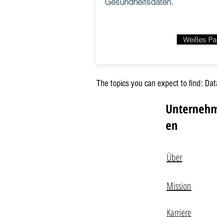
Gesundheitsdaten.
Weißes Pa
The topics you can expect to find: Da
Unterneh
en
Über
Mission
Karriere