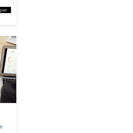
pier
n