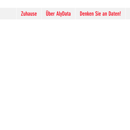
Zuhause
Über AlyData
Denken Sie an Daten!