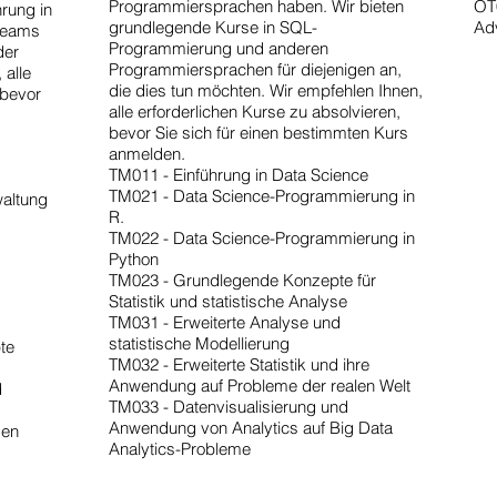
Programmiersprachen haben. Wir bieten
OT
rung in
grundlegende Kurse in SQL-
Ad
tteams
Programmierung und anderen
der
Programmiersprachen für diejenigen an,
 alle
die dies tun möchten. Wir empfehlen Ihnen,
 bevor
alle erforderlichen Kurse zu absolvieren,
bevor Sie sich für einen bestimmten Kurs
anmelden.
TM011 - Einführung in Data Science
TM021 - Data Science-Programmierung in
waltung
R.
TM022 - Data Science-Programmierung in
Python
TM023 - Grundlegende Konzepte für
Statistik und statistische Analyse
TM031 - Erweiterte Analyse und
statistische Modellierung
te
TM032 - Erweiterte Statistik und ihre
Anwendung auf Probleme der realen Welt
d
TM033 - Datenvisualisierung und
Anwendung von Analytics auf Big Data
gen
Analytics-Probleme