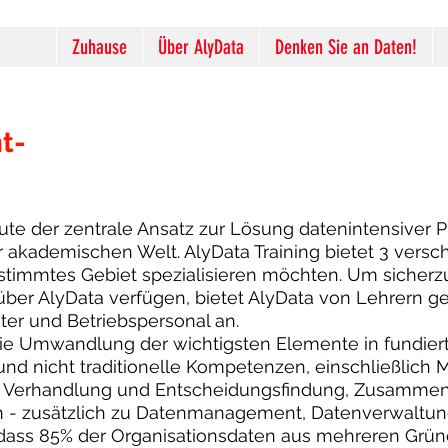
Zuhause
Über AlyData
Denken Sie an Daten!
t-
ute der zentrale Ansatz zur Lösung datenintensiver 
r akademischen Welt. AlyData Training bietet 3 versc
estimmtes Gebiet spezialisieren möchten. Um sicherz
über AlyData verfügen, bietet AlyData von Lehrern g
ter und Betriebspersonal an.
ie Umwandlung der wichtigsten Elemente in fundiert
und nicht traditionelle Kompetenzen, einschließlich
, Verhandlung und Entscheidungsfindung, Zusammena
 - zusätzlich zu Datenmanagement, Datenverwaltun
, dass 85% der Organisationsdaten aus mehreren Grün