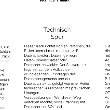
Technical Training
Technisch
Spur
Dieser Track richtet sich an Personen, die
Die
t, die
Rollen übernehmen möchten, z. B.
die
chten.
Datenanalysten, Dateningenieure,
mö
 Track
Datenwissenschaftler oder
Adm
en die
Datenbankentwickler. Der Schwerpunkt
Log
liegt hier auf dem Aufbau der
Vor
ive
grundlegenden Grundlagen des
Erf
 Am
Datenmanagements und der
B. 
kennen
Datenarchitektur, gefolgt von einer Reihe
Gr
tigen
technischer Kursarbeiten mit praktischen
Be
 von
Übungen.
OT0
ern
Voraussetzungen: Wer diesen Weg
Adm
ind
verfolgen möchte, sollte Erfahrung mit
OT
Datenbanken, SQL und
We
esen